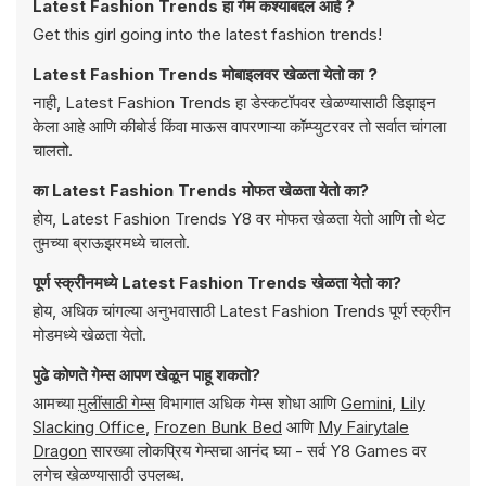
Latest Fashion Trends हा गेम कश्याबद्दल आहे ?
Get this girl going into the latest fashion trends!
Latest Fashion Trends मोबाइलवर खेळता येतो का ?
नाही, Latest Fashion Trends हा डेस्कटॉपवर खेळण्यासाठी डिझाइन
केला आहे आणि कीबोर्ड किंवा माऊस वापरणाऱ्या कॉम्प्युटरवर तो सर्वात चांगला
चालतो.
का Latest Fashion Trends मोफत खेळता येतो का?
होय, Latest Fashion Trends Y8 वर मोफत खेळता येतो आणि तो थेट
तुमच्या ब्राऊझरमध्ये चालतो.
पूर्ण स्क्रीनमध्ये Latest Fashion Trends खेळता येतो का?
होय, अधिक चांगल्या अनुभवासाठी Latest Fashion Trends पूर्ण स्क्रीन
मोडमध्ये खेळता येतो.
पुढे कोणते गेम्स आपण खेळून पाहू शकतो?
आमच्या
मुलींसाठी गेम्स
विभागात अधिक गेम्स शोधा आणि
Gemini
,
Lily
Slacking Office
,
Frozen Bunk Bed
आणि
My Fairytale
Dragon
सारख्या लोकप्रिय गेम्सचा आनंद घ्या - सर्व Y8 Games वर
लगेच खेळण्यासाठी उपलब्ध.