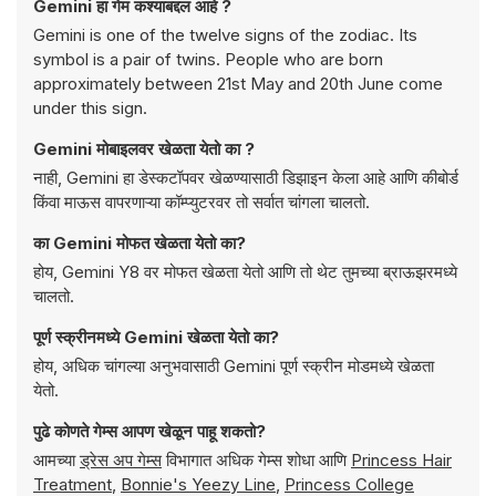
Gemini हा गेम कश्याबद्दल आहे ?
Gemini is one of the twelve signs of the zodiac. Its
symbol is a pair of twins. People who are born
approximately between 21st May and 20th June come
under this sign.
Gemini मोबाइलवर खेळता येतो का ?
नाही, Gemini हा डेस्कटॉपवर खेळण्यासाठी डिझाइन केला आहे आणि कीबोर्ड
किंवा माऊस वापरणाऱ्या कॉम्प्युटरवर तो सर्वात चांगला चालतो.
का Gemini मोफत खेळता येतो का?
होय, Gemini Y8 वर मोफत खेळता येतो आणि तो थेट तुमच्या ब्राऊझरमध्ये
चालतो.
पूर्ण स्क्रीनमध्ये Gemini खेळता येतो का?
होय, अधिक चांगल्या अनुभवासाठी Gemini पूर्ण स्क्रीन मोडमध्ये खेळता
येतो.
पुढे कोणते गेम्स आपण खेळून पाहू शकतो?
आमच्या
ड्रेस अप गेम्स
विभागात अधिक गेम्स शोधा आणि
Princess Hair
Treatment
,
Bonnie's Yeezy Line
,
Princess College