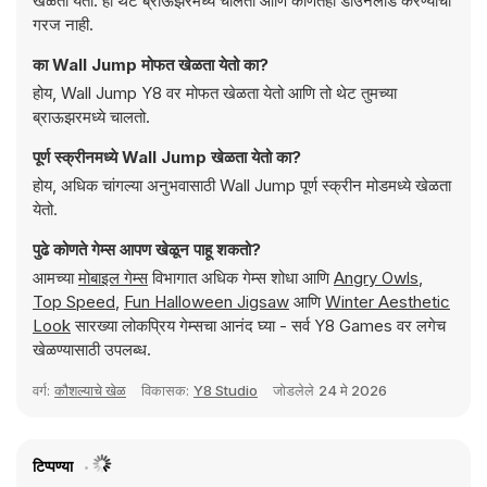
खेळता येतो. हा थेट ब्राऊझरमध्ये चालतो आणि कोणतेही डाउनलोड करण्याची
गरज नाही.
का Wall Jump मोफत खेळता येतो का?
होय, Wall Jump Y8 वर मोफत खेळता येतो आणि तो थेट तुमच्या
ब्राऊझरमध्ये चालतो.
पूर्ण स्क्रीनमध्ये Wall Jump खेळता येतो का?
होय, अधिक चांगल्या अनुभवासाठी Wall Jump पूर्ण स्क्रीन मोडमध्ये खेळता
येतो.
पुढे कोणते गेम्स आपण खेळून पाहू शकतो?
आमच्या
मोबाइल गेम्स
विभागात अधिक गेम्स शोधा आणि
Angry Owls
,
Top Speed
,
Fun Halloween Jigsaw
आणि
Winter Aesthetic
Look
सारख्या लोकप्रिय गेम्सचा आनंद घ्या - सर्व Y8 Games वर लगेच
खेळण्यासाठी उपलब्ध.
वर्ग:
कौशल्याचे खेळ
विकासक:
Y8 Studio
जोडलेले
24 मे 2026
टिप्पण्या