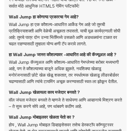
सर्वात मोठे आधुनिक HTML5 गेमिंग प्लॅटफॉर्म!
Wall Jump हा कोणत्या प्रकारचा गेम आहे?
Wall Jump हा एक कौशल्य-आधारित आर्केड गेम आहे जो तुमची
प्रतिक्रियाशक्ती आणि वेळेची अचूकता तपासतो. याची मूळ कार्यप्रणाली सोपी
आहे: तुमचे पात्र दोन उभ्या भिंतींमध्ये उसळते आणि अडथळ्यांना टाळत वर
चढत राहण्यासाठी तुम्हाला योग्य क्षणी टॅप करावे लागते.
हा Wall Jump जास्त कौशल्यावर -आधारित आहे की कॅज्यूअल आहे ?
Wall Jump कॅज्युअल आणि कौशल्य-आधारित गेमप्लेच्या बरोबर मध्यभागी
आहे, पण ते कौशल्याच्या बाजूने अधिक झुकते. नवशिक्या खेळाडू
मनोरंजनासाठी छोटे खेळ खेळू शकतात, तर स्पर्धात्मक खेळाडू लीडरबोर्डवर
चढण्यासाठी आणि त्यांचे टायमिंग अचूक करण्यासाठी स्वतःला झोकून देतील.
Wall Jump खेळायला काय मजेदार बनवते ?
वॉल जंपला मजेदार बनवते ते म्हणजे ते साधेपणा आणि आव्हानाचे मिश्रण करते
– ते सुरू करणे सोपे आहे, पण थांबवणे कठीण आहे.
Wall Jump मोबाइलवर खेळता येतो का ?
होय , Wall Jump मोबाइल डिव्हाइसेसवर तसेच डेस्कटॉप कॉम्प्युटरवर