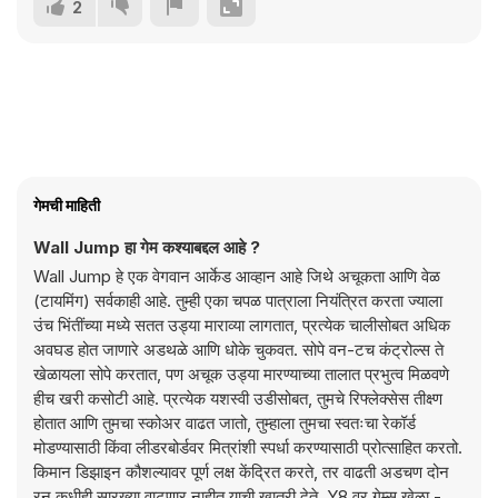
2
गेमची माहिती
Wall Jump हा गेम कश्याबद्दल आहे ?
Wall Jump हे एक वेगवान आर्केड आव्हान आहे जिथे अचूकता आणि वेळ
(टायमिंग) सर्वकाही आहे. तुम्ही एका चपळ पात्राला नियंत्रित करता ज्याला
उंच भिंतींच्या मध्ये सतत उड्या माराव्या लागतात, प्रत्येक चालीसोबत अधिक
अवघड होत जाणारे अडथळे आणि धोके चुकवत. सोपे वन-टच कंट्रोल्स ते
खेळायला सोपे करतात, पण अचूक उड्या मारण्याच्या तालात प्रभुत्व मिळवणे
हीच खरी कसोटी आहे. प्रत्येक यशस्वी उडीसोबत, तुमचे रिफ्लेक्सेस तीक्ष्ण
होतात आणि तुमचा स्कोअर वाढत जातो, तुम्हाला तुमचा स्वतःचा रेकॉर्ड
मोडण्यासाठी किंवा लीडरबोर्डवर मित्रांशी स्पर्धा करण्यासाठी प्रोत्साहित करतो.
किमान डिझाइन कौशल्यावर पूर्ण लक्ष केंद्रित करते, तर वाढती अडचण दोन
रन कधीही सारख्या वाटणार नाहीत याची खात्री देते. Y8 वर गेम्स खेळा -