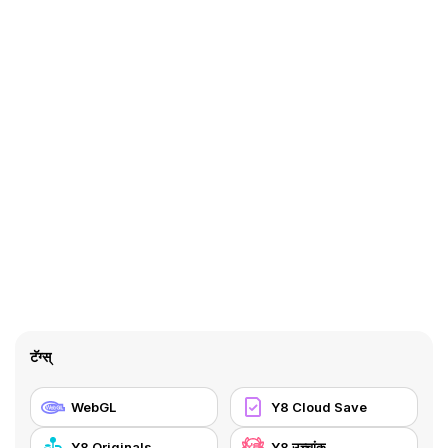
टॅग्स्
WebGL
Y8 Cloud Save
Y8 Originals
Y8 उच्चांक