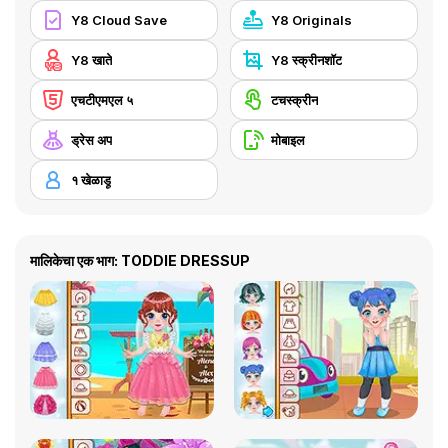
Y8 Cloud Save
Y8 Originals
Y8 खाते
Y8 स्क्रीनशॉट
एचटीएमएल ५
टचस्क्रीन
ड्रेस अप
मोबाइल
१ खेळाडू
मालिकेचा एक भाग: TODDIE DRESSUP