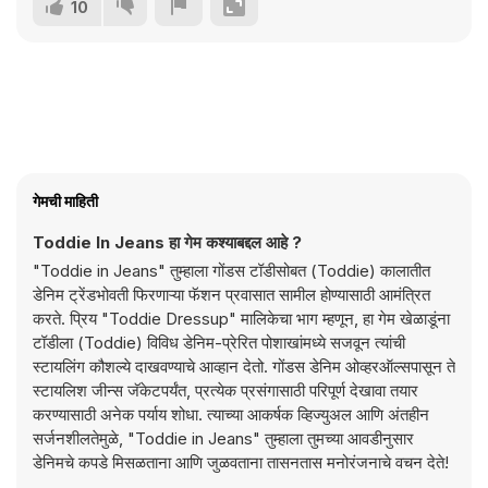
10
गेमची माहिती
Toddie In Jeans हा गेम कश्याबद्दल आहे ?
"Toddie in Jeans" तुम्हाला गोंडस टॉडीसोबत (Toddie) कालातीत
डेनिम ट्रेंडभोवती फिरणाऱ्या फॅशन प्रवासात सामील होण्यासाठी आमंत्रित
करते. प्रिय "Toddie Dressup" मालिकेचा भाग म्हणून, हा गेम खेळाडूंना
टॉडीला (Toddie) विविध डेनिम-प्रेरित पोशाखांमध्ये सजवून त्यांची
स्टायलिंग कौशल्ये दाखवण्याचे आव्हान देतो. गोंडस डेनिम ओव्हरऑल्सपासून ते
स्टायलिश जीन्स जॅकेटपर्यंत, प्रत्येक प्रसंगासाठी परिपूर्ण देखावा तयार
करण्यासाठी अनेक पर्याय शोधा. त्याच्या आकर्षक व्हिज्युअल आणि अंतहीन
सर्जनशीलतेमुळे, "Toddie in Jeans" तुम्हाला तुमच्या आवडीनुसार
डेनिमचे कपडे मिसळताना आणि जुळवताना तासनतास मनोरंजनाचे वचन देते!