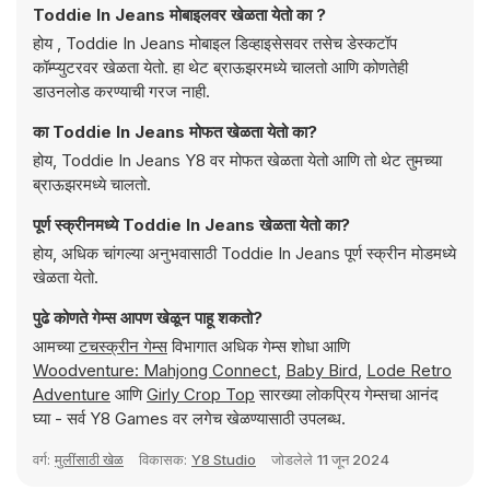
Toddie In Jeans मोबाइलवर खेळता येतो का ?
होय , Toddie In Jeans मोबाइल डिव्हाइसेसवर तसेच डेस्कटॉप
कॉम्प्युटरवर खेळता येतो. हा थेट ब्राऊझरमध्ये चालतो आणि कोणतेही
डाउनलोड करण्याची गरज नाही.
का Toddie In Jeans मोफत खेळता येतो का?
होय, Toddie In Jeans Y8 वर मोफत खेळता येतो आणि तो थेट तुमच्या
ब्राऊझरमध्ये चालतो.
पूर्ण स्क्रीनमध्ये Toddie In Jeans खेळता येतो का?
होय, अधिक चांगल्या अनुभवासाठी Toddie In Jeans पूर्ण स्क्रीन मोडमध्ये
खेळता येतो.
पुढे कोणते गेम्स आपण खेळून पाहू शकतो?
आमच्या
टचस्क्रीन गेम्स
विभागात अधिक गेम्स शोधा आणि
Woodventure: Mahjong Connect
,
Baby Bird
,
Lode Retro
Adventure
आणि
Girly Crop Top
सारख्या लोकप्रिय गेम्सचा आनंद
घ्या - सर्व Y8 Games वर लगेच खेळण्यासाठी उपलब्ध.
वर्ग:
मुलींसाठी खेळ
विकासक:
Y8 Studio
जोडलेले
11 जून 2024