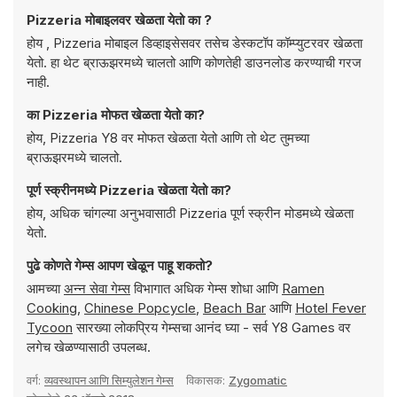
Pizzeria मोबाइलवर खेळता येतो का ?
होय , Pizzeria मोबाइल डिव्हाइसेसवर तसेच डेस्कटॉप कॉम्प्युटरवर खेळता
येतो. हा थेट ब्राऊझरमध्ये चालतो आणि कोणतेही डाउनलोड करण्याची गरज
नाही.
का Pizzeria मोफत खेळता येतो का?
होय, Pizzeria Y8 वर मोफत खेळता येतो आणि तो थेट तुमच्या
ब्राऊझरमध्ये चालतो.
पूर्ण स्क्रीनमध्ये Pizzeria खेळता येतो का?
होय, अधिक चांगल्या अनुभवासाठी Pizzeria पूर्ण स्क्रीन मोडमध्ये खेळता
येतो.
पुढे कोणते गेम्स आपण खेळून पाहू शकतो?
आमच्या
अन्न सेवा गेम्स
विभागात अधिक गेम्स शोधा आणि
Ramen
Cooking
,
Chinese Popcycle
,
Beach Bar
आणि
Hotel Fever
Tycoon
सारख्या लोकप्रिय गेम्सचा आनंद घ्या - सर्व Y8 Games वर
लगेच खेळण्यासाठी उपलब्ध.
वर्ग:
व्यवस्थापन आणि सिम्युलेशन गेम्स
विकासक:
Zygomatic