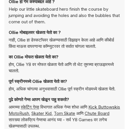
Ollie हा गेम कश्याबद्दल आहे ?
Help our little skateboard hero finish the course by
jumping and avoiding the holes and also the bubbles that
come out of them.
Ollie मोबाइलवर खेळता येतो का ?
नाही, Ollie हा डेस्कटॉपवर खेळण्यासाठी डिझाइन केला आहे आणि कीबोर्ड
किंवा माऊस वापरणाऱ्या कॉम्प्युटरवर तो सर्वात चांगला चालतो.
का Ollie मोफत खेळता येतो का?
होय, Ollie Y8 वर मोफत खेळता येतो आणि तो थेट तुमच्या ब्राऊझरमध्ये
चालतो.
पूर्ण स्क्रीनमध्ये Ollie खेळता येतो का?
होय, अधिक चांगल्या अनुभवासाठी Ollie पूर्ण स्क्रीन मोडमध्ये खेळता येतो.
पुढे कोणते गेम्स आपण खेळून पाहू शकतो?
आमच्या
स्केटिंग गेम्स
विभागात अधिक गेम्स शोधा आणि
Kick Buttowskis
MotoRush
,
Skater Kid
,
Tom Skate
आणि
Chute Board
सारख्या लोकप्रिय गेम्सचा आनंद घ्या - सर्व Y8 Games वर लगेच
खेळण्यासाठी उपलब्ध.