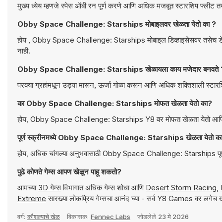
मुख्य ध्येय म्हणजे स्पेस ऑबी रन पूर्ण करणे आणि अधिक मजबूत स्टारशिप फ्लीट
Obby Space Challenge: Starships मोबाइलवर खेळता येतो का ?
होय , Obby Space Challenge: Starships मोबाइल डिव्हाइसेसवर तसेच डेस्कटॉप कॉम्प्युटरवर खेळता येतो. हा थेट ब्राऊझरमध्ये चालतो आणि कोणतेही डाउनलोड करण्याची गरज
नाही.
Obby Space Challenge: Starships खेळायला काय मजेदार बनवत
परक्या ग्रहांमधून उड्या मारून, ऊर्जा गोळा करून आणि अधिक शक्तिशाली स्टार
का Obby Space Challenge: Starships मोफत खेळता येतो का?
होय, Obby Space Challenge: Starships Y8 वर मोफत खेळता येतो आणि तो 
पूर्ण स्क्रीनमध्ये Obby Space Challenge: Starships खेळता 
होय, अधिक चांगल्या अनुभवासाठी Obby Space Challenge: Starships पूर्ण स
पुढे कोणते गेम्स आपण खेळून पाहू शकतो?
आमच्या
3D गेम्स
विभागात अधिक गेम्स शोधा आणि
Desert Storm Racing
,
Extreme
सारख्या लोकप्रिय गेम्सचा आनंद घ्या - सर्व Y8 Games वर लगेच ख
वर्ग:
कौशल्याचे खेळ
विकासक:
Fennec Labs
जोडलेले
23 मे 2026