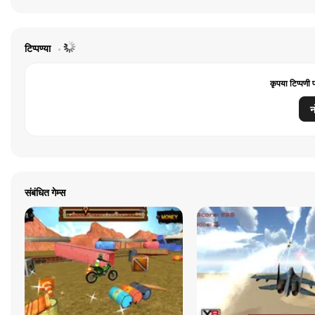
टिप्पण्या
कृपया टिप्पणी 
न
संबंधित गेम्स