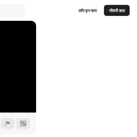
लॉग इन करा
नोंदणी करा