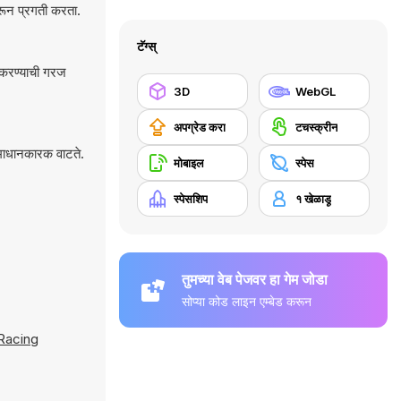
रून प्रगती करता.
टॅग्स्
3D
WebGL
अपग्रेड करा
टचस्क्रीन
समाधानकारक वाटते.
मोबाइल
स्पेस
स्पेसशिप
१ खेळाडू
तुमच्या वेब पेजवर हा गेम जोडा
सोप्या कोड लाइन एम्बेड करून
 Racing