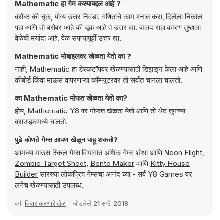
Mathematic हा गेम कश्याबद्दल आहे ?
बरोबर की चूक, योग्य उत्तर निवडा. गणिताचे काम मनात करा, दिलेला निकाल
पहा आणि तो बरोबर आहे की चूक आहे ते उत्तर द्या. जलद राहा कारण तुम्हाला
वेळेची मर्यादा आहे. वेळ संपण्यापूर्वी उत्तर द्या.
Mathematic मोबाइलवर खेळता येतो का ?
नाही, Mathematic हा डेस्कटॉपवर खेळण्यासाठी डिझाइन केला आहे आणि
कीबोर्ड किंवा माऊस वापरणाऱ्या कॉम्प्युटरवर तो सर्वात चांगला चालतो.
का Mathematic मोफत खेळता येतो का?
होय, Mathematic Y8 वर मोफत खेळता येतो आणि तो थेट तुमच्या
ब्राऊझरमध्ये चालतो.
पुढे कोणते गेम्स आपण खेळून पाहू शकतो?
आमच्या
माउस स्किल गेम्स
विभागात अधिक गेम्स शोधा आणि
Neon Flight
,
Zombie Target Shoot
,
Bento Maker
आणि
Kitty House
Builder
सारख्या लोकप्रिय गेम्सचा आनंद घ्या - सर्व Y8 Games वर
लगेच खेळण्यासाठी उपलब्ध.
वर्ग:
विचार करणारे खेळ
जोडलेले
21 सप्टें. 2018