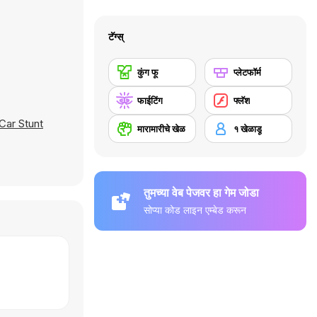
टॅग्स्
कुंग फू
प्लेटफॉर्म
फाईटिंग
फ्लॅश
Car Stunt
मारामारीचे खेळ
१ खेळाडू
तुमच्या वेब पेजवर हा गेम जोडा
सोप्या कोड लाइन एम्बेड करून