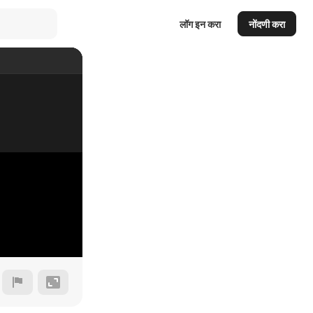
लॉग इन करा
नोंदणी करा