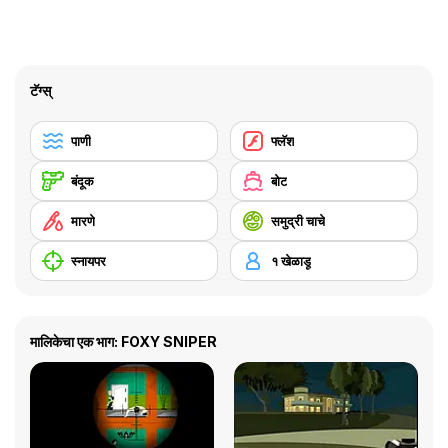
टॅग्स्
पाणी
फ्लॅश
बंदूक
बोट
मारणे
समुद्री चाचे
स्नायपर
१ खेळाडू
मालिकेचा एक भाग: FOXY SNIPER