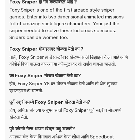
Foxy Sniper हा गेम कश्याबद्दल आहे ?
Foxy Sniper is one of the first arcade style sniper
games. Enter into two dimensional animated missions
full of amazing stick figure characters. Your just the
sniper needed to solve these ludicrous scenarios.
Snipers can be women too.
Foxy Sniper मोबाइलवर खेळता येतो का ?
नाही, Foxy Sniper हा डेस्कटॉपवर खेळण्यासाठी डिझाइन केला आहे आणि
कीबोर्ड किंवा माऊस वापरणाऱ्या कॉम्प्युटरवर तो सर्वात चांगला चालतो.
का Foxy Sniper मोफत खेळता येतो का?
होय, Foxy Sniper Y8 वर मोफत खेळता येतो आणि तो थेट तुमच्या
ब्राऊझरमध्ये चालतो.
पूर्ण स्क्रीनमध्ये Foxy Sniper खेळता येतो का?
होय, अधिक चांगल्या अनुभवासाठी Foxy Sniper पूर्ण स्क्रीन मोडमध्ये
खेळता येतो.
पुढे कोणते गेम्स आपण खेळून पाहू शकतो?
आमच्या
बोट गेम्स
विभागात अधिक गेम्स शोधा आणि
Speedboat