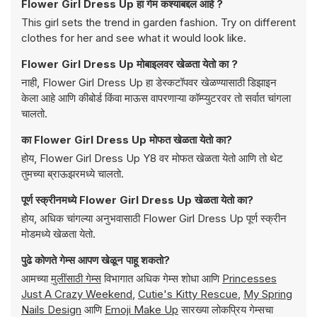
Flower Girl Dress Up हा गेम कश्याबद्दल आहे ?
This girl sets the trend in garden fashion. Try on different
clothes for her and see what it would look like.
Flower Girl Dress Up मोबाइलवर खेळता येतो का ?
नाही, Flower Girl Dress Up हा डेस्कटॉपवर खेळण्यासाठी डिझाइन
केला आहे आणि कीबोर्ड किंवा माऊस वापरणाऱ्या कॉम्प्युटरवर तो सर्वात चांगला
चालतो.
का Flower Girl Dress Up मोफत खेळता येतो का?
होय, Flower Girl Dress Up Y8 वर मोफत खेळता येतो आणि तो थेट
तुमच्या ब्राऊझरमध्ये चालतो.
पूर्ण स्क्रीनमध्ये Flower Girl Dress Up खेळता येतो का?
होय, अधिक चांगल्या अनुभवासाठी Flower Girl Dress Up पूर्ण स्क्रीन
मोडमध्ये खेळता येतो.
पुढे कोणते गेम्स आपण खेळून पाहू शकतो?
आमच्या
मुलींसाठी गेम्स
विभागात अधिक गेम्स शोधा आणि
Princesses
Just A Crazy Weekend
,
Cutie's Kitty Rescue
,
My Spring
Nails Design
आणि
Emoji Make Up
सारख्या लोकप्रिय गेम्सचा