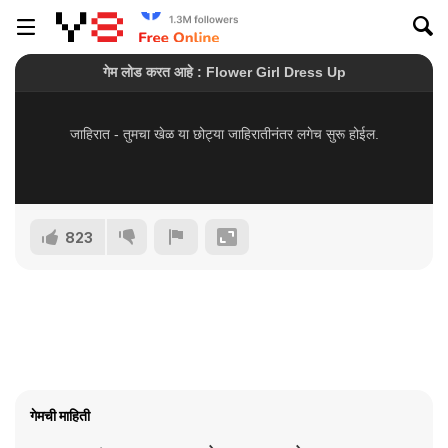
823
गेमची माहिती