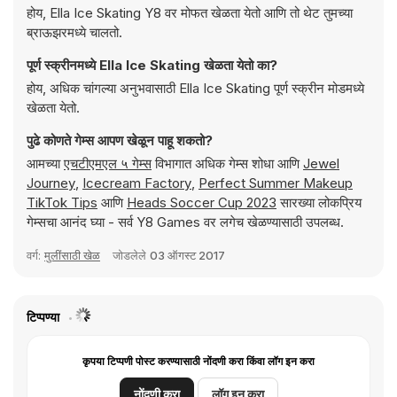
होय, Ella Ice Skating Y8 वर मोफत खेळता येतो आणि तो थेट तुमच्या
ब्राऊझरमध्ये चालतो.
पूर्ण स्क्रीनमध्ये Ella Ice Skating खेळता येतो का?
होय, अधिक चांगल्या अनुभवासाठी Ella Ice Skating पूर्ण स्क्रीन मोडमध्ये
खेळता येतो.
पुढे कोणते गेम्स आपण खेळून पाहू शकतो?
आमच्या
एचटीएमएल ५ गेम्स
विभागात अधिक गेम्स शोधा आणि
Jewel
Journey
,
Icecream Factory
,
Perfect Summer Makeup
TikTok Tips
आणि
Heads Soccer Cup 2023
सारख्या लोकप्रिय
गेम्सचा आनंद घ्या - सर्व Y8 Games वर लगेच खेळण्यासाठी उपलब्ध.
वर्ग:
मुलींसाठी खेळ
जोडलेले
03 ऑगस्ट 2017
टिप्पण्या
कृपया टिप्पणी पोस्ट करण्यासाठी नोंदणी करा किंवा लॉग इन करा
नोंदणी करा
लॉग इन करा