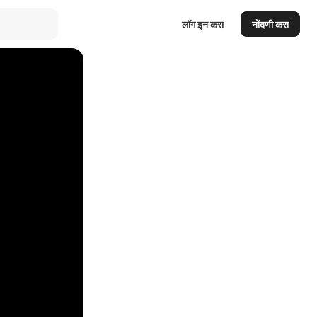
लॉग इन करा
नोंदणी करा