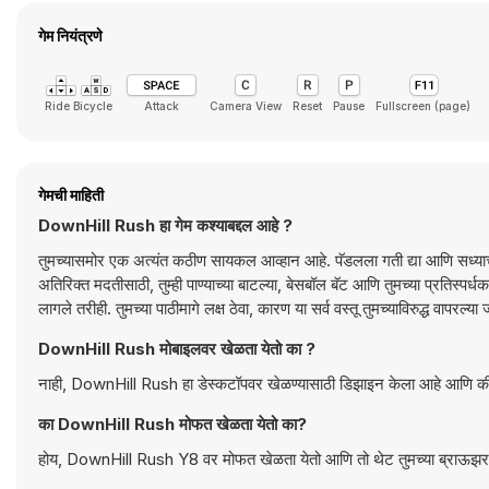
गेम नियंत्रणे
Ride Bicycle
Attack
Camera View
Reset
Pause
Fullscreen (page)
गेमची माहिती
DownHill Rush हा गेम कश्याबद्दल आहे ?
तुमच्यासमोर एक अत्यंत कठीण सायकल आव्हान आहे. पॅडलला गती द्या आणि सध्याचा स्तर प
अतिरिक्त मदतीसाठी, तुम्ही पाण्याच्या बाटल्या, बेसबॉल बॅट आणि तुमच्या प्रतिस्पर्ध
लागले तरीही. तुमच्या पाठीमागे लक्ष ठेवा, कारण या सर्व वस्तू तुमच्याविरुद्ध वापरल
DownHill Rush मोबाइलवर खेळता येतो का ?
नाही, DownHill Rush हा डेस्कटॉपवर खेळण्यासाठी डिझाइन केला आह
का DownHill Rush मोफत खेळता येतो का?
होय, DownHill Rush Y8 वर मोफत खेळता येतो आणि तो थेट तुमच्या ब्राऊझरम