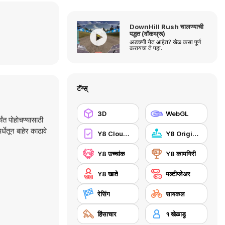
DownHill Rush चालण्याची
पद्धत (वॉकथ्रू)
अडचणी येत आहेत? खेळ कसा पूर्ण
करायचा ते पहा.
टॅग्स्
3D
WebGL
यंत पोहोचण्यासाठी
्धेतून बाहेर काढावे
Y8 Cloud Save
Y8 Originals
Y8 उच्चांक
Y8 कामगिरी
Y8 खाते
मल्टीप्लेअर
रेसिंग
सायकल
हिंसाचार
१ खेळाडू