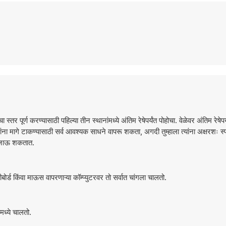
ूर्ण करण्यासाठी पहिल्या तीन स्थानांमध्ये अंतिम रेषेपर्यंत पोहोचा. वेळेवर अंतिम रेषेपर्
कांना मागे टाकण्यासाठी सर्व आवश्यक साधने वापरू शकता, अगदी तुम्हाला त्यांना अक्षरशः स्पर
्या जाऊ शकतात.
े आणि कीबोर्ड किंवा माऊस वापरणाऱ्या कॉम्प्युटरवर तो सर्वात चांगला चालतो.
ध्ये चालतो.