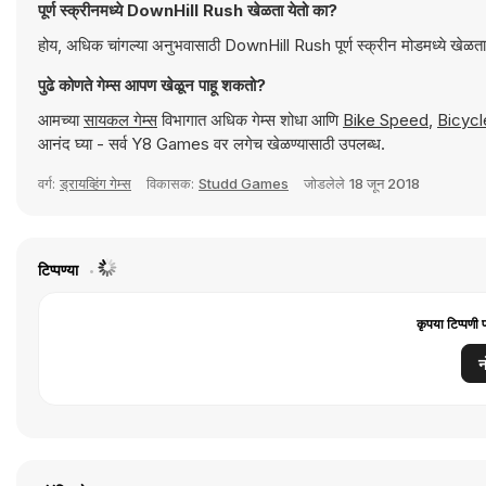
पूर्ण स्क्रीनमध्ये DownHill Rush खेळता येतो का?
होय, अधिक चांगल्या अनुभवासाठी DownHill Rush पूर्ण स्क्रीन मोडमध्ये खेळता 
पुढे कोणते गेम्स आपण खेळून पाहू शकतो?
आमच्या
सायकल गेम्स
विभागात अधिक गेम्स शोधा आणि
Bike Speed
,
Bicycl
आनंद घ्या - सर्व Y8 Games वर लगेच खेळण्यासाठी उपलब्ध.
वर्ग:
ड्रायव्हिंग गेम्स
विकासक:
Studd Games
जोडलेले
18 जून 2018
टिप्पण्या
कृपया टिप्पणी 
न