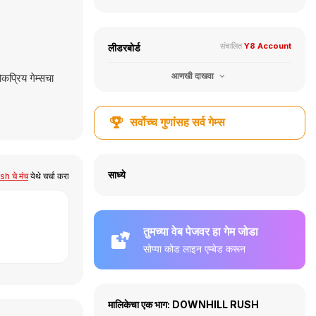
संचालित
Y8 Account
लीडरबोर्ड
आणखी दाखवा
कप्रिय गेम्सचा
सर्वोच्च गुणांसह सर्व गेम्स
साध्ये
h चे मंच
येथे चर्चा करा
तुमच्या वेब पेजवर हा गेम जोडा
सोप्या कोड लाइन एम्बेड करून
मालिकेचा एक भाग: DOWNHILL RUSH