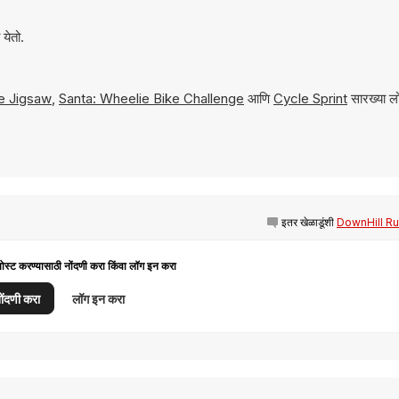
येतो.
e Jigsaw
,
Santa: Wheelie Bike Challenge
आणि
Cycle Sprint
सारख्या लो
इतर खेळाडूंशी
DownHill Rus
पोस्ट करण्यासाठी नोंदणी करा किंवा लॉग इन करा
ोंदणी करा
लॉग इन करा