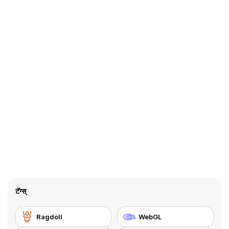
टॅग्स्
Ragdoll
WebGL