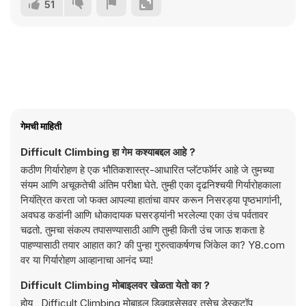
51
गेमची माहिती
Difficult Climbing हा गेम कश्याबद्दल आहे ?
कठीण गिर्यारोहण हे एक भौतिकशास्त्र-आधारित प्लॅटफॉर्मर आहे जे तुमच्या
संयम आणि अचूकतेची अंतिम परीक्षा घेते. तुम्ही एका दृढनिश्चयी गिर्यारोहकाला
नियंत्रित करता जो फक्त आपल्या हातांचा वापर करून निसरड्या पृष्ठभागांनी,
अवघड कडांनी आणि धोकादायक घसरड्यांनी भरलेल्या एका उंच पर्वतावर
चढतो. तुमचा संकल्प तपासण्यासाठी आणि तुम्ही किती उंच जाऊ शकता हे
पाहण्यासाठी तयार आहात का? की पुन्हा गुरुत्वाकर्षणच जिंकेल का? Y8.com
वर या गिर्यारोहण आव्हानाचा आनंद घ्या!
Difficult Climbing मोबाइलवर खेळता येतो का ?
होय , Difficult Climbing मोबाइल डिव्हाइसेसवर तसेच डेस्कटॉप