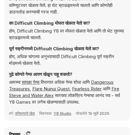
कॉम्प्युटरवर खेळता येतो. हा थेट ब्राऊझरमध्ये चालतो आणि कोणतेही
डाउनलोड करण्याची गरज नाही.
का Difficult Climbing मोफत खेळता येतो का?
होय, Difficult Climbing Y8 वर मोफत खेळता येतो आणि तो थेट तुमच्या
ब्राऊझरमध्ये चालतो.
पूर्ण स्क्रीनमध्ये Difficult Climbing खेळता येतो का?
होय, अधिक चांगल्या अनुभवासाठी Difficult Climbing पूर्ण स्क्रीन
मोडमध्ये खेळता येतो.
पुढे कोणते गेम्स आपण खेळून पाहू शकतो?
आमच्या
सापळा गेम्स
विभागात अधिक गेम्स शोधा आणि
Dangerous
Treasures
,
Flare Nuinui Quest
,
Fearless Rider
आणि
Fire
Steve and Water Alex
सारख्या लोकप्रिय गेम्सचा आनंद घ्या - सर्व
Y8 Games वर लगेच खेळण्यासाठी उपलब्ध.
वर्ग:
कौशल्याचे खेळ
विकासक:
Y8 Studio
जोडलेले
15 जुलै 2025
टिप्पण्या