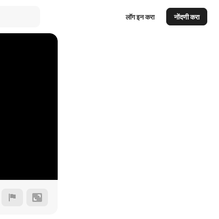
लॉग इन करा
नोंदणी करा