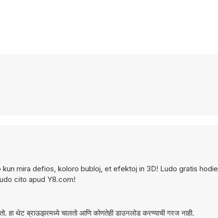
kun mira defios, koloro bubloj, et efektoj in 3D! Ludo gratis hodie e
ludo cito apud Y8.com!
होय , Bubble Fall मोबाइल डिव्हाइसेसवर तसेच डेस्कटॉप कॉम्प्युटरवर खेळता येतो. हा थेट ब्राऊझरमध्ये चालतो आणि कोणतेही डाउनलोड करण्याची गरज नाही.