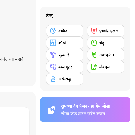
टॅग्स्
आर्केड
एचटीएमएल ५
कोडी
चेंडू
जुळणारे
टचस्क्रीन
नंद घ्या - सर्व
बबल शूटर
मोबाइल
१ खेळाडू
तुमच्या वेब पेजवर हा गेम जोडा
सोप्या कोड लाइन एम्बेड करून