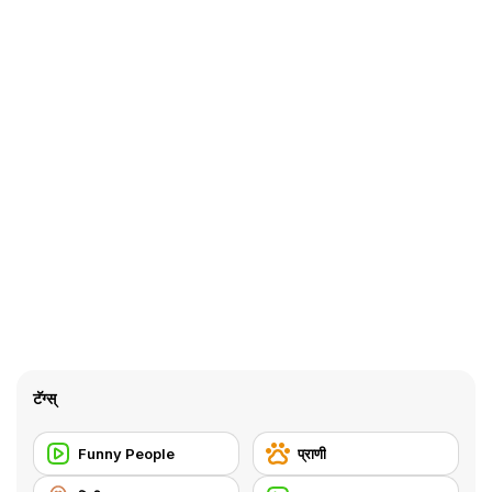
टॅग्स्
Funny People
प्राणी