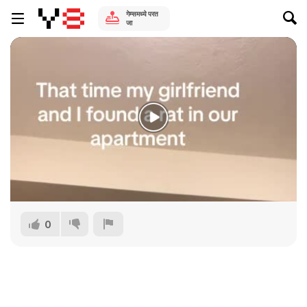
गेम्समध्ये परत
जा
0