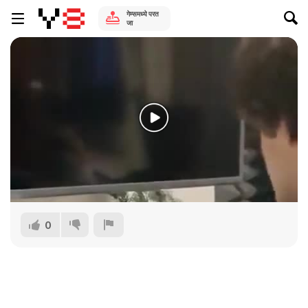
गेम्समध्ये परत
जा
0