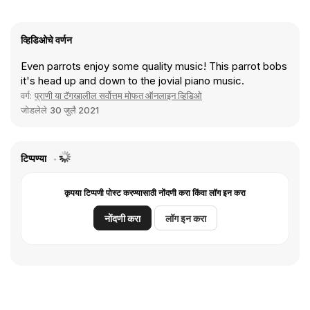
व्हिडिओचे वर्णन
Even parrots enjoy some quality music! This parrot bobs
it's head up and down to the jovial piano music.
वर्ग:
प्राणी या टॅगखालील सर्वोत्तम मोफत ऑनलाइन व्हिडिओ
जोडलेले
30 जुलै 2021
टिप्पण्या
कृपया टिप्पणी पोस्ट करण्यासाठी नोंदणी करा किंवा लॉग इन करा
नोंदणी करा
लॉग इन करा