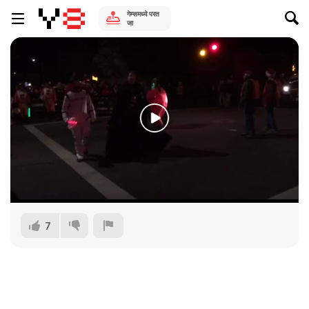
गेम्समध्ये परत
जा
7