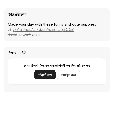
व्हिडिओचे वर्णन
Made your day with these funny and cute puppies.
वर्ग:
प्राणी या टॅगखालील सर्वोत्तम मोफत ऑनलाइन व्हिडिओ
जोडलेले
30 ऑक्टो 2024
टिप्पण्या
कृपया टिप्पणी पोस्ट करण्यासाठी नोंदणी करा किंवा लॉग इन करा
नोंदणी करा
लॉग इन करा