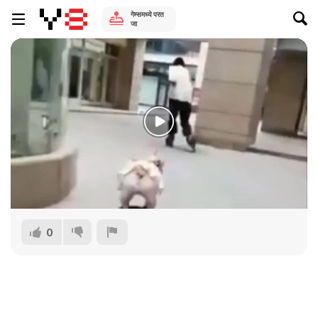
गेम्समध्ये परत
जा
0