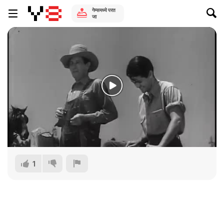
गेम्समध्ये परत
जा
1