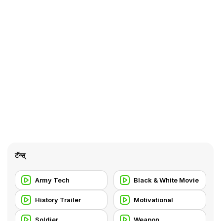
टॅग्स्
Army Tech
Black & White Movie
History Trailer
Motivational
Soldier
Weapon