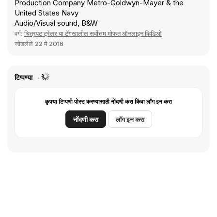
Production Company Metro-Goldwyn-Mayer & the
United States Navy
Audio/Visual sound, B&W
वर्ग:
चित्रपट ट्रेलर या टॅगखालील सर्वोत्तम मोफत ऑनलाइन व्हिडिओ
जोडलेले
22 मे 2016
टिप्पण्या
कृपया टिप्पणी पोस्ट करण्यासाठी नोंदणी करा किंवा लॉग इन करा
नोंदणी करा
लॉग इन करा