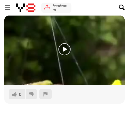
गेम्समध्ये परत
जा
0